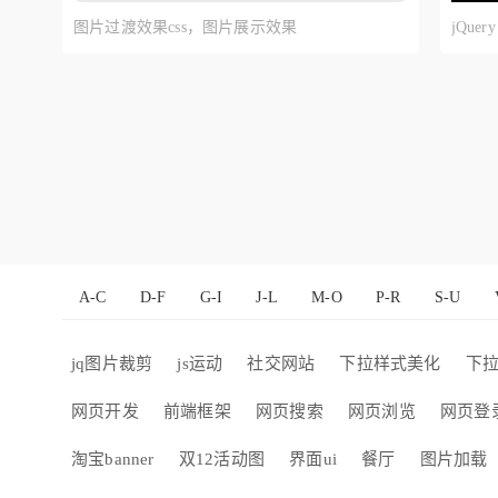
图片过渡效果css，图片展示效果
jQu
A-C
D-F
G-I
J-L
M-O
P-R
S-U
jq图片裁剪
js运动
社交网站
下拉样式美化
下
网页开发
前端框架
网页搜索
网页浏览
网页登
淘宝banner
双12活动图
界面ui
餐厅
图片加载