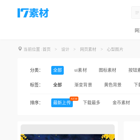
网
当前位置 :
首页
>
设计
>
网页素材
>
心型图片
分类：
全部
ui素材
图标素材
按钮
标签：
全部
渐变背景
黄色背景
下
黑色背景
蓝色背景
白
排序：
最新上传
下载最多
金币素材
工具图标
桌面图标
像