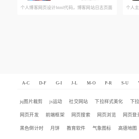
个人博客网页设计html代码，博客网站日志页面
个人主
代码
代码
A-C
D-F
G-I
J-L
M-O
P-R
S-U
jq图片裁剪
js运动
社交网站
下拉样式美化
下
网页开发
前端框架
网页搜索
网页浏览
网页登
黑色倒计时
月饼
教育软件
气象图标
高德地图