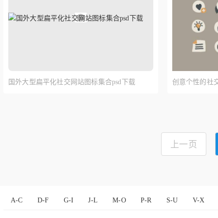
国外大型扁平化社交网站图标集合psd下载
创意个性的社
上一页
A-C
D-F
G-I
J-L
M-O
P-R
S-U
V-X