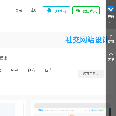


登录
注册
QQ登录
微信登录
开通
VIP
社交网站设计
签到
模板
客服
理
html
创意
国内
展开更多
中国风
html5
简单
板
粉色
多用途
引导页
展示网站
极简风
游戏资讯
动健身
排版模板