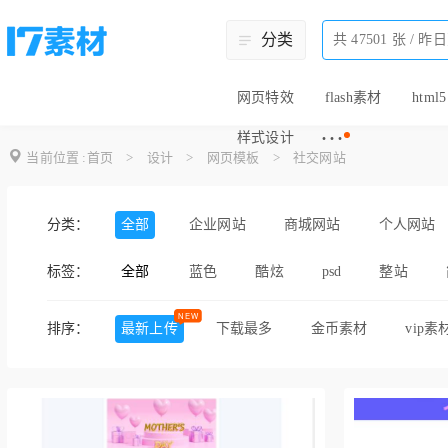
分类
网页特效
flash素材
html5
···
样式设计
当前位置 :
首页
>
设计
>
网页模板
>
社交网站
分类：
全部
企业网站
商城网站
个人网站
标签：
全部
蓝色
酷炫
psd
整站
登录
清新
扁平化
css3
排序：
最新上传
下载最多
金币素材
vip素
橙色
网站源码
响应式
清
大气
宽屏
bootstrap
动画
摄影作品
美食网
俱乐部网站