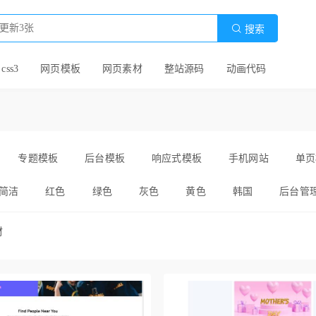

搜索
 css3
网页模板
网页素材
整站源码
动画代码
专题模板
后台模板
响应式模板
手机网站
单页
简洁
红色
绿色
灰色
黄色
韩国
后台管
全屏
黑色
简约
精美
超炫
注册
紫色
材
爽
自适应
卡通
白色
国外
静态
html模
通用
实用
layui
护理
车展
模板代码
婚礼策划
宽屏html
交易网站
中介网站模板
运