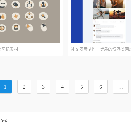
交图标素材
社交网页制作，优质的博客类网
1
2
3
4
5
6
...
Y-Z