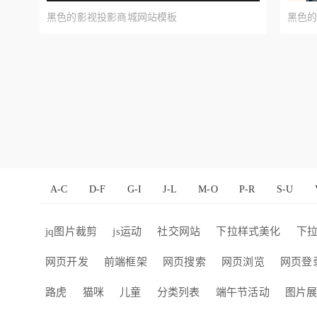
黑色的影视投影商城网站模板
黑色的
A-C
D-F
G-I
J-L
M-O
P-R
S-U
jq图片裁剪
js运动
社交网站
下拉样式美化
下
网页开发
前端框架
网页搜索
网页浏览
网页登
路虎
猫咪
儿童
分类列表
端午节活动
图片