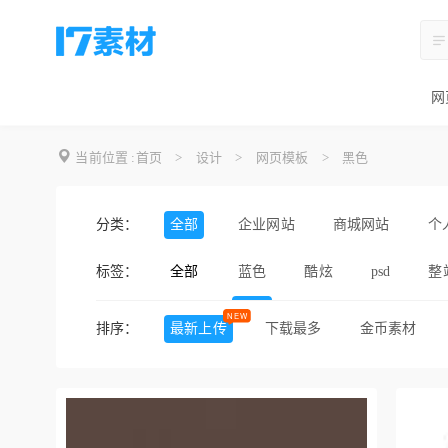
网
当前位置 :
首页
>
设计
>
网页模板
>
黑色
分类：
全部
企业网站
商城网站
个
标签：
全部
蓝色
酷炫
psd
整
黑色
简约
精美
排序：
最新上传
下载最多
金币素材
html模板
粉色
多用途
摄影作品
美食网
俱乐