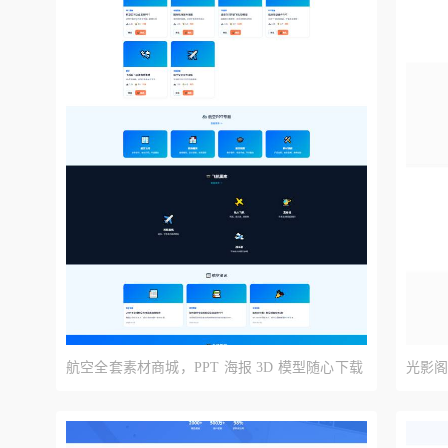
预览
航空全套素材商城，PPT 海报 3D 模型随心下载
光影