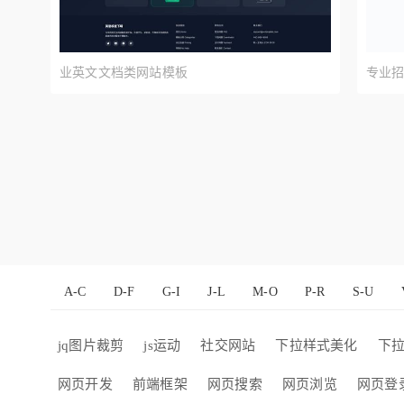
预览
业英文文档类网站模板
专业
A-C
D-F
G-I
J-L
M-O
P-R
S-U
jq图片裁剪
js运动
社交网站
下拉样式美化
下
网页开发
前端框架
网页搜索
网页浏览
网页登