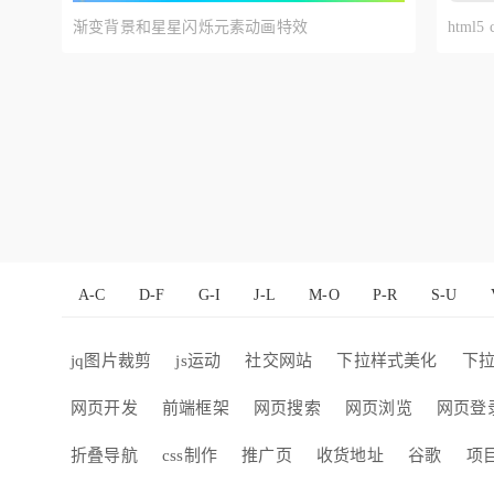
渐变背景和星星闪烁元素动画特效
html
A-C
D-F
G-I
J-L
M-O
P-R
S-U
jq图片裁剪
js运动
社交网站
下拉样式美化
下
网页开发
前端框架
网页搜索
网页浏览
网页登
折叠导航
css制作
推广页
收货地址
谷歌
项