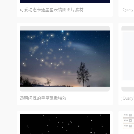
可爱动态卡通星星表情图图片素材
jQu
代码
透明闪烁的星星飘散特效
jQu