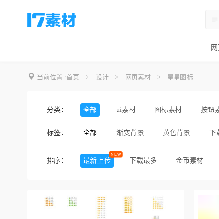
网
当前位置 :
首页
>
设计
>
网页素材
>
星星图标
分类：
全部
ui素材
图标素材
按钮
标签：
全部
渐变背景
黄色背景
下
黑色背景
蓝色背景
白
排序：
最新上传
下载最多
金币素材
工具图标
桌面图标
像