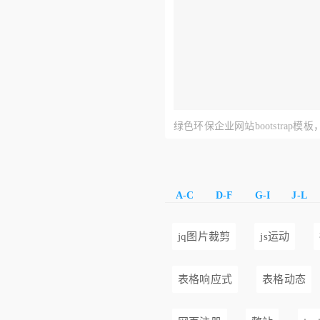
绿色环保企业网站bootstrap模
板
A-C
D-F
G-I
J-L
jq图片裁剪
js运动
表格响应式
表格动态