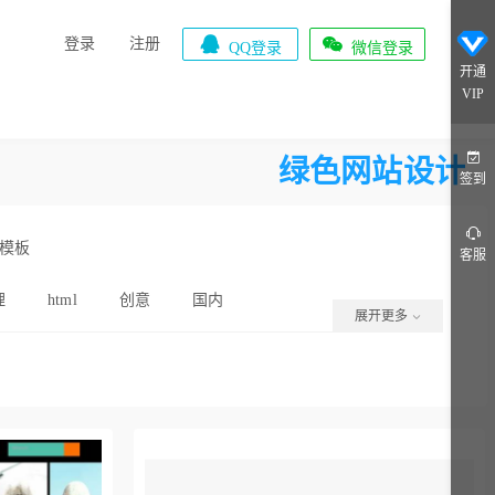


登录
注册
QQ登录
微信登录
开通
VIP
绿色网站设计
签到
模板
客服
理
html
创意
国内
展开更多
中国风
html5
简单
板
粉色
多用途
引导页
展示网站
极简风
游戏资讯
动健身
排版模板