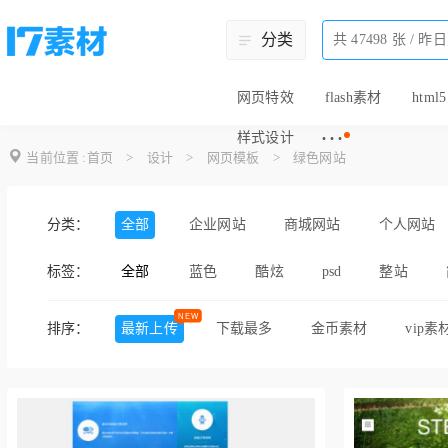
分类
网页特效
flash素材
html5
···
样式设计
当前位置 :
首页
>
设计
>
网页模板
>
绿色网站
分类：
全部
企业网站
商城网站
个人网站
标签：
全部
蓝色
酷炫
psd
整站
登录
清新
扁平化
css3
排序：
最新上传
下载最多
金币素材
vip素
橙色
网站源码
响应式
清
大气
宽屏
bootstrap
动画
摄影作品
美食网
俱乐部网站