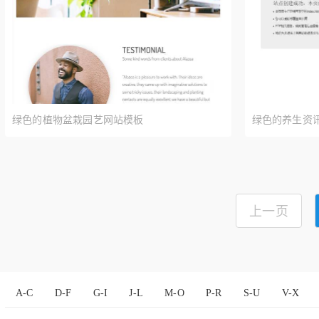
绿色的植物盆栽园艺网站模板
绿色的养生资讯
上一页
A-C
D-F
G-I
J-L
M-O
P-R
S-U
V-X