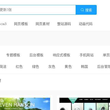

搜索
 css3
网页模板
网页素材
整站源码
动画代码
专题模板
后台模板
响应式模板
手机网站
单页
简洁
红色
绿色
灰色
黄色
韩国
后台管
全屏
黑色
简约
精美
超炫
注册
紫色
材
爽
自适应
卡通
白色
国外
静态
html模
通用
实用
layui
护理
车展
模板代码
婚礼策划
宽屏html
交易网站
中介网站模板
运