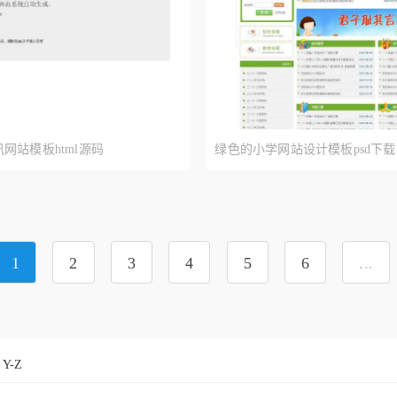
网站模板html源码
绿色的小学网站设计模板psd下载
1
2
3
4
5
6
...
Y-Z