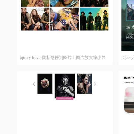
木吉他
羽毛
星星
小鸟
书本
金币
jquery hover鼠标悬停到图片上图片放大缩小显
jQu
示标题文字内容
示功能