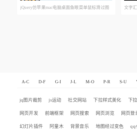
jQuery仿苹果mac电脑桌面鱼眼菜单鼠标滑过图
文字
标导航菜单放大显示
A-C
D-F
G-I
J-L
M-O
P-R
S-U
jq图片裁剪
js运动
社交网站
下拉样式美化
下
网页开发
前端框架
网页搜索
网页浏览
网页登
幻灯片插件
阿童木
背景音乐
地图经过变色
q