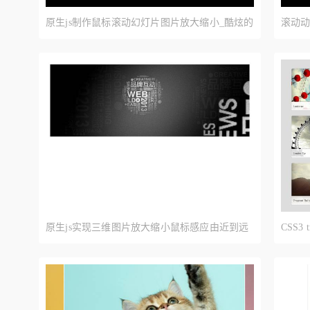
原生js制作鼠标滚动幻灯片图片放大缩小_酷炫的
滚动动
3D幻灯片特效
原生js实现三维图片放大缩小鼠标感应由近到远
CSS3
显示
倾斜