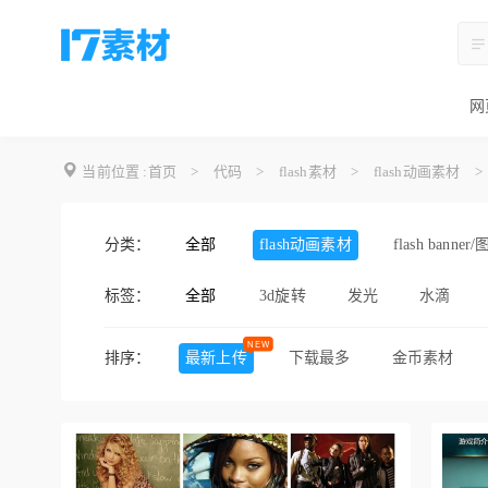
网
当前位置 :
首页
>
代码
>
flash素材
>
flash动画素材
>
分类：
全部
flash动画素材
flash banner
标签：
全部
3d旋转
发光
水滴
碎纸片
蜡烛燃烧
雪人
排序：
最新上传
下载最多
金币素材
鸽子
狼
火球
地
美女
鲜花
自行车
纸
生日
蛋糕
蜡