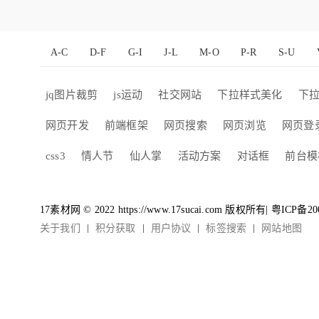
A-C
D-F
G-I
J-L
M-O
P-R
S-U
jq图片裁剪
js运动
社交网站
下拉样式美化
下
网页开发
前端框架
网页搜索
网页浏览
网页登
css3
情人节
仙人掌
活动方案
对话框
前台模
17素材网 © 2022 https://www.17sucai.com 版权所有|
粤ICP备20
关于我们
积分获取
用户协议
标签搜索
网站地图