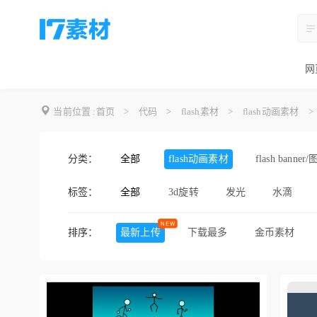
网
当前位置 :
首页
>
代码
>
flash素材
>
flash动画素材
>
分类：
全部
flash动画素材
flash banner
标签：
全部
3d旋转
发光
水滴
碎纸片
蜡烛燃烧
雪人
排序：
最新上传
下载最多
金币素材
鸽子
狼
火球
地
美女
鲜花
自行车
纸
生日
蛋糕
蜡