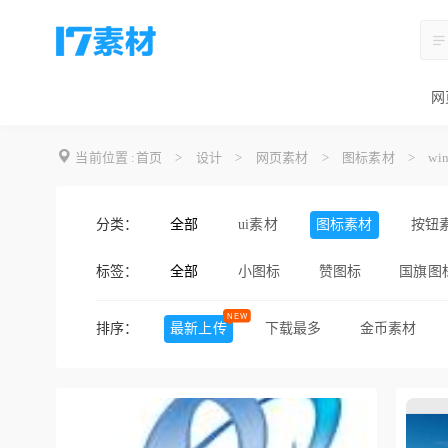
网
当前位置 :
首页
>
设计
>
网页素材
>
图标素材
>
w
分类：
全部
ui素材
图标素材
按钮
标签：
全部
小图标
赞图标
国旗图
购物图标
分享图标
标
排序：
最新上传
下载最多
金币素材
ios灰色图标
蓝色图标
谷歌应用图标
手机图标
太阳图标
礼盒图标
圆