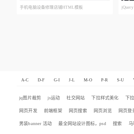
手机电脑设备修理店铺HTML模板
jQue
A-C
D-F
G-I
J-L
M-O
P-R
S-U
jq图片裁剪
js运动
社交网站
下拉样式美化
下
网页开发
前端框架
网页搜索
网页浏览
网页登
男装banner 活动
最全网站设计图标，psd
搜索
马