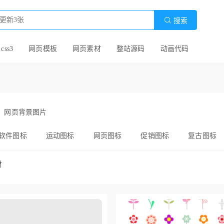

搜索
 css3
网页模板
网页素材
整站源码
动画代码
网页背景图片
软件图标
运动图标
网页图标
促销图标
复古图标
美食图标
购物图标
分享图标
标签图标
投票图
材
折扣图标
白色图标
白色小图标
灰色图标
io
7桌面图标
可爱图标
线性图标
扁平图标
ios7图标
用图标
手机图标
水果图标
旅游图标
圣诞节图标