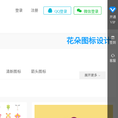


登录
注册
QQ登录
微信登录
开通
VIP
花朵图标设计
签到
客服
清新图标
箭头图标
展开更多
标
水晶图标
蔬菜图标
s灰色图标
蓝色图标
扁平风格图标
win8图标
金融图标
牙科图标