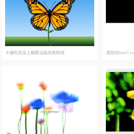
卡通的花朵上蝴蝶动画场景特效
漂亮的html5 