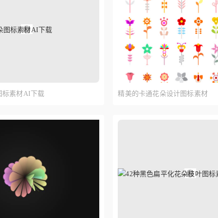
图标集
app手机图标
服饰图标
太阳图标
礼盒
交通图标
度假图标
婚礼图标
奖牌图标
商业图
标
时钟图标
生日图标
酒店图标
校园图标
卡通
系统图标
简易图标
游戏图标
动物图标
表情图
创意图标
红色图标
电子商务图标
网页编辑器
标素材AI下载
精美的卡通花朵设计图标素材