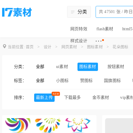
分类
网页特效
flash素材
html5
···
样式设计
当前位置 :
首页
>
设计
>
网页素材
>
图标素材
>
花朵图标
分类：
全部
ui素材
图标素材
按钮素材
标签：
全部
小图标
赞图标
国旗图标
商城图标
功能图标
体育图标
排序：
最新上传
下载最多
金币素材
vip素
橙色图标
音乐图标
生活图标
文件格式图标
win7图标
win
win8图标包
天气图标
谷歌应