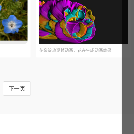
花朵绽放逐帧动画，花卉生成动画效果
下一页