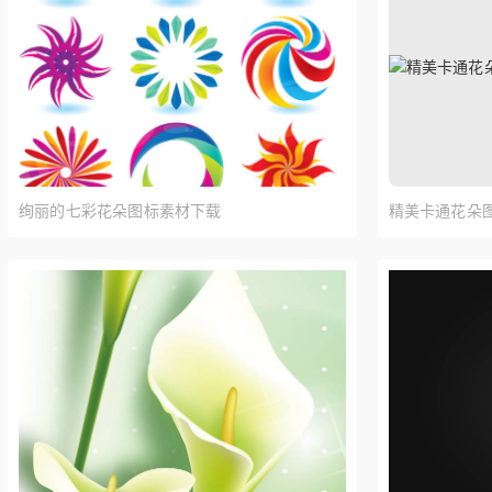
文具图标
办公图标
商务图标
夏季图标
建筑图标
饮料图标
爱心图标
花朵图标
情人节图
护理图标
皇冠图标
娱乐图标
服装图标
电商图标
实用图标
绚丽的七彩花朵图标素材下载
精美卡通花朵图