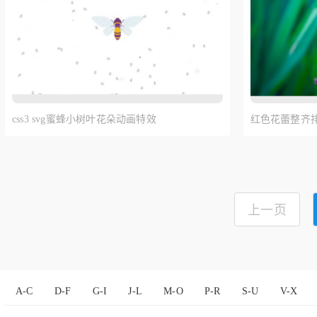
css3 svg蜜蜂小树叶花朵动画特效
红色花蕾整齐
上一页
A-C
D-F
G-I
J-L
M-O
P-R
S-U
V-X