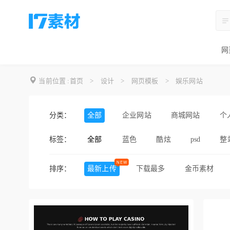
网
当前位置 :
首页
>
设计
>
网页模板
>
娱乐网站
分类：
全部
企业网站
商城网站
个
标签：
全部
蓝色
酷炫
psd
整
黑色
简约
精美
排序：
最新上传
下载最多
金币素材
html模板
粉色
多用途
摄影作品
美食网
俱乐