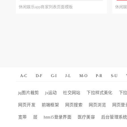
休闲娱乐app商家列表页面模板
休闲
A-C
D-F
G-I
J-L
M-O
P-R
S-U
jq图片裁剪
js运动
社交网站
下拉样式美化
下
网页开发
前端框架
网页搜索
网页浏览
网页登
宽带
层
html5登录界面
医疗美容
后台管理系