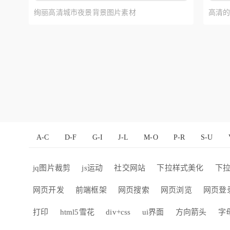
绚丽高清城市夜景背景图片素材
高清
A-C
D-F
G-I
J-L
M-O
P-R
S-U
jq图片裁剪
js运动
社交网站
下拉样式美化
下
网页开发
前端框架
网页搜索
网页浏览
网页登
打印
html5雪花
div+css
ui界面
方向箭头
字