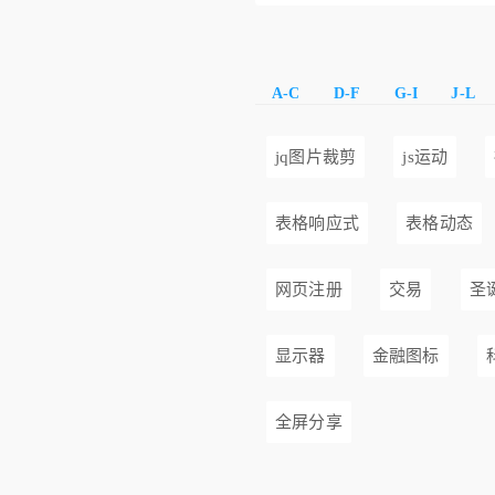
A-C
D-F
G-I
J-L
jq图片裁剪
js运动
表格响应式
表格动态
网页注册
交易
圣
显示器
金融图标
全屏分享