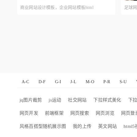
商业网站设计模板，企业网站模板html
足球
A-C
D-F
G-I
J-L
M-O
P-R
S-U
jq图片裁剪
js运动
社交网站
下拉样式美化
下
网页开发
前端框架
网页搜索
网页浏览
网页登
风格百搭型随机展示图
我的上传
英文网站
html