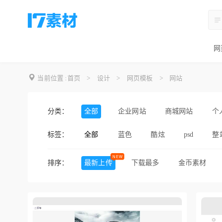
网
当前位置 :
首页
>
设计
>
网页模板
>
网站
分类：
全部
企业网站
商城网站
个
标签：
全部
蓝色
酷炫
psd
整
黑色
简约
精美
排序：
最新上传
下载最多
金币素材
html模板
粉色
多用途
摄影作品
美食网
俱乐