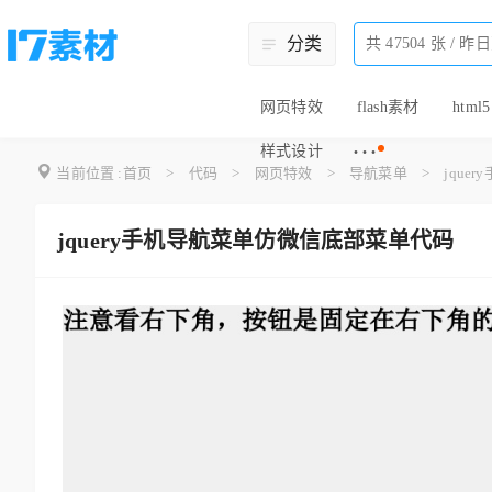
分类
网页特效
flash素材
html5
···
样式设计
当前位置 :
首页
>
代码
>
网页特效
>
导航菜单
>
jqu
jquery手机导航菜单仿微信底部菜单代码