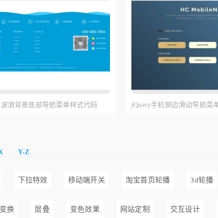
y动态波浪背景底部导航菜单样式代码
jQuery手机侧边滑动导航菜
X
Y-Z
下拉特效
移动端开关
淘宝首页轮播
3d轮播
变换
层叠
变色效果
网站定制
交互设计