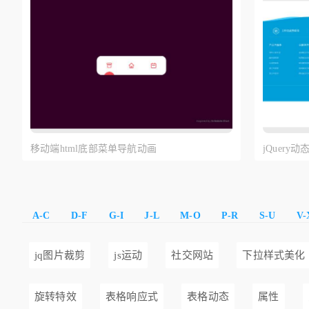
移动端html底部菜单导航动画
jQuer
A-C
D-F
G-I
J-L
M-O
P-R
S-U
V-
jq图片裁剪
js运动
社交网站
下拉样式美化
旋转特效
表格响应式
表格动态
属性