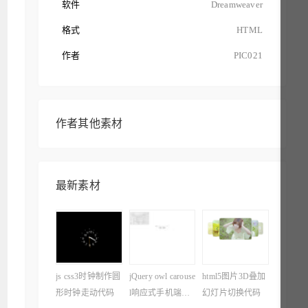
软件
Dreamweaver
格式
HTML
作者
PIC021
作者其他素材
最新素材
js css3时钟制作圆
jQuery owl carouse
html5图片3D叠加
形时钟走动代码
l响应式手机端图
幻灯片切换代码