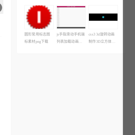
片触屏滑动特效
圆形常用标志图
js手指滑动手机端
css3 3d旋转动画
标素材png下载
列表加载动画效
制作3D立方体旋
果
转动画特效