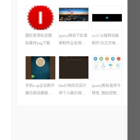
圆形常用标志图
jquery网站下拉菜
css3 3d旋转动画
标素材png下载
单制作企业网站
制作3D立方体旋
导航菜单代码
转动画特效
手机wap企业图片
html5响应式设计
jquery图标选项卡
展示网站模板下
师个人展示网站
特效_图标控制选
载
单页模板下载
项卡切换代码