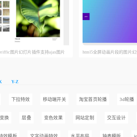
galleriffic图片幻灯片插件支持ajax图片
html5全屏动画片段的图片
换代码
X
Y-Z
下拉特效
移动端开关
淘宝首页轮播
3d轮播
变换
层叠
变色效果
网站定制
交互设计
特效模板
文字动画特效
水平布局
钟表模版
j