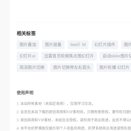
相关标签
图片叠加
图片层叠
html5 3d
幻灯片插件
图
幻灯片ui
迅雷首页轮换焦点图幻灯片
自动slider图
简洁图片切换
图片切换带左右箭头
图片轮播 幻灯片
使用声明
1. 本站所有素材（未指定商用），仅限学习交流。
2. 会员在本站下载的原创商用和VIP素材后，只拥有使用权，著作权归原
3. 原创商用和VIP素材，未经合法授权，请勿用于商业用途，会员不
4. 本平台织梦模板仅展示和个人非盈利用途，织梦系统商业用途请预先