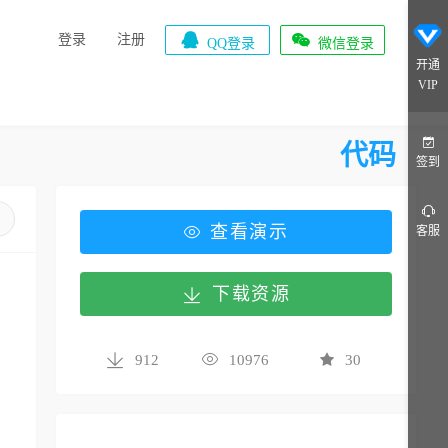


登录
注册
QQ登录
微信登录
开通
VIP
代码
签到
查看演示
客服
下载资源
912
10976
30