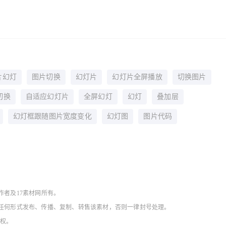
片幻灯
图片切换
幻灯片
幻灯片全屏播放
切换图片
片切换
自适应幻灯片
全屏幻灯
幻灯
叠加层
幻灯框跟随图片宽度变化
幻灯图
图片代码
作者及17素材网所有。
得以任何形式发布、传播、复制、转售该素材，否则一律封号处理。
授权。