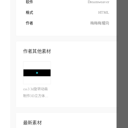
软件
Dreamweaver
格式
HTML
作者
梅梅梅耀向
作者其他素材
css3 3d旋转动画
制作3D立方体旋
转动画特效
最新素材