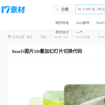
分类
网页特效
flash素材
html5
···
样式设计
当前位置 :
首页
>
代码
>
html5 css3
>
html5实例
>
ht
html5图片3D叠加幻灯片切换代码