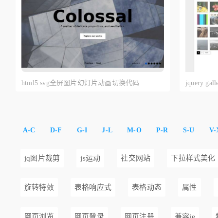
html5 svg全屏图片幻灯片动画切换代码
jquery 
幻灯片切
A-C
D-F
G-I
J-L
M-O
P-R
S-U
V-
jq图片裁剪
js运动
社交网站
下拉样式美化
旋转特效
表格响应式
表格动态
属性
网页浏览
网页登录
网页注册
兼容ie