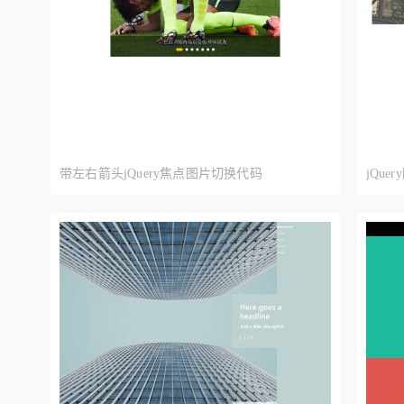
带左右箭头jQuery焦点图片切换代码
jQu
右滚