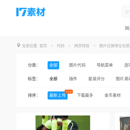
网
当前位置 :
首页
>
代码
>
网页特效
>
图片切换带左右箭
分类：
全部
图片代码
导航菜单
选
标签：
全部
插件
星级评分
图片滚
滚动条
进度条
日期
排序：
最新上传
下载最多
金币素材
鼠标滚动
手机
酷炫
过渡动画