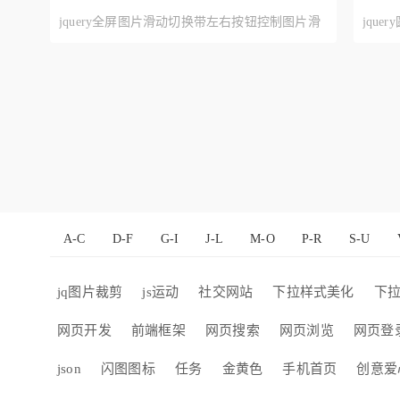
jquery全屏图片滑动切换带左右按钮控制图片滑
jqu
动切换效果代码
按钮
A-C
D-F
G-I
J-L
M-O
P-R
S-U
jq图片裁剪
js运动
社交网站
下拉样式美化
下
网页开发
前端框架
网页搜索
网页浏览
网页登
json
闪图图标
任务
金黄色
手机首页
创意爱