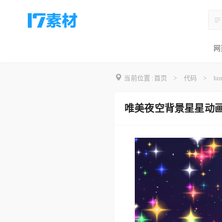
网
当前位置 :
首页
>
代码
>
ht
唯美夜空背景星星动