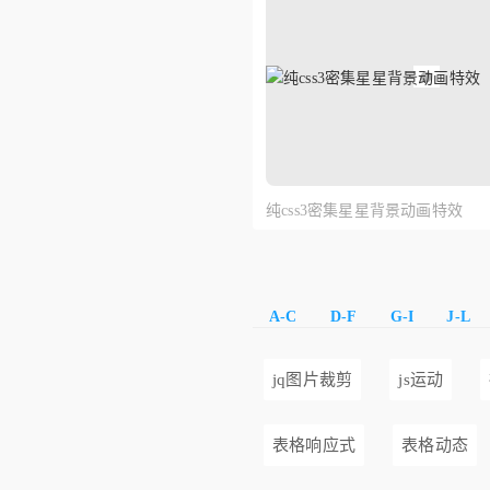
纯css3密集星星背景动画特效
A-C
D-F
G-I
J-L
jq图片裁剪
js运动
表格响应式
表格动态