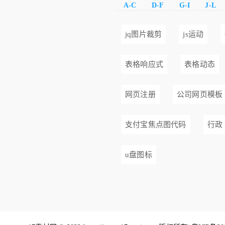
A-C
D-F
G-I
J-L
jq图片裁剪
js运动
表格响应式
表格动态
网页注册
公司网页模板
支付宝焦点图代码
行政
u盘图标