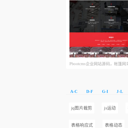
Pbootcms企业网站源码，帐篷
A-C
D-F
G-I
J-L
jq图片裁剪
js运动
表格响应式
表格动态