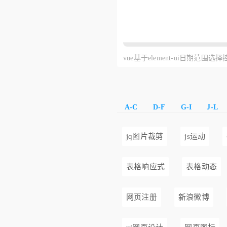
vue基于element-ui日期范围选
A-C
D-F
G-I
J-L
jq图片裁剪
js运动
表格响应式
表格动态
网页注册
新浪微博