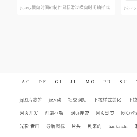
jquery横向时间轴制作鼠标滑过横向时间轴样式
jQue
代码
A-C
D-F
G-I
J-L
M-O
P-R
S-U
jq图片裁剪
js运动
社交网站
下拉样式美化
下
网页开发
前端框架
网页搜索
网页浏览
网页登
光影 音画
导航图标
片头
乱来的
tiankaizhi