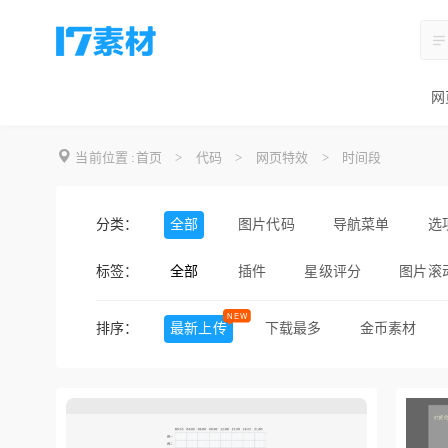
网
当前位置 :
首页
>
代码
>
网页特效
>
时间段
分类：
全部
图片代码
导航菜单
选
标签：
全部
插件
星级评分
图片滚
滚动条
进度条
日期
排序：
最新上传
下载最多
金币素材
鼠标滚动
手机
酷炫
过渡动画