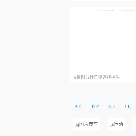
js带时分秒日期选择控件
A-C
D-F
G-I
J-L
jq图片裁剪
js运动