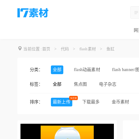
网
当前位置 :
首页
>
代码
>
flash素材
>
鱼缸
分类：
全部
flash动画素材
flash banner
标签：
全部
焦点图
电子杂志
排序：
最新上传
下载最多
金币素材