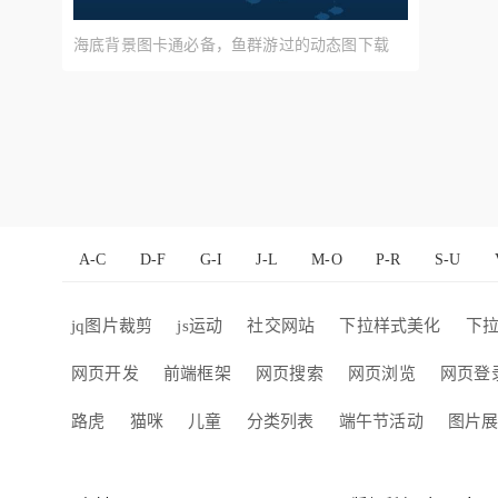
海底背景图卡通必备，鱼群游过的动态图下载
A-C
D-F
G-I
J-L
M-O
P-R
S-U
jq图片裁剪
js运动
社交网站
下拉样式美化
下
网页开发
前端框架
网页搜索
网页浏览
网页登
路虎
猫咪
儿童
分类列表
端午节活动
图片