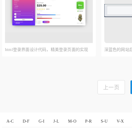
html登录界面设计代码，精美登录页面的实现
深蓝色的网站后
模板下载
上一页
A-C
D-F
G-I
J-L
M-O
P-R
S-U
V-X