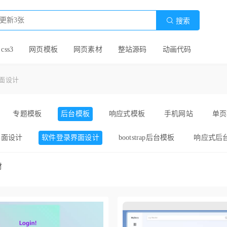

搜索
 css3
网页模板
网页素材
整站源码
动画代码
面设计
专题模板
后台模板
响应式模板
手机网站
单页
界面设计
软件登录界面设计
bootstrap后台模板
响应式后
cms后台模板
oa系统模板
oa办公系统模板
手机后台模
材
管理页面
后台数据
网页登录
内容管理系统