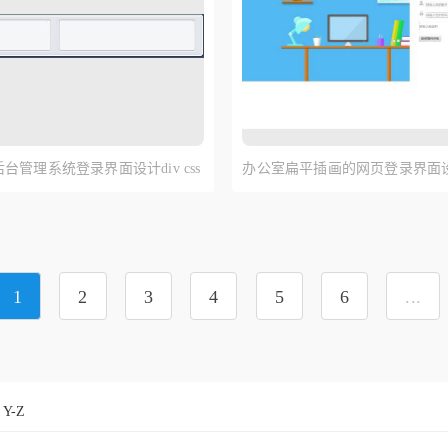
台管理系统登录界面设计div css
办公室扁平插画的网页登录界面
1
2
3
4
5
6
...
Y-Z