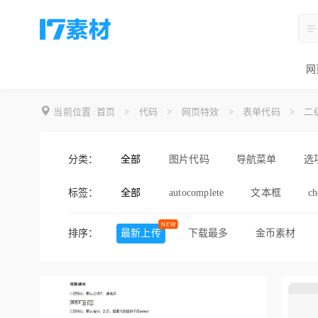
网
当前位置 :
首页
>
代码
>
网页特效
>
表单代码
>
二
分类：
全部
图片代码
导航菜单
选
标签：
全部
autocomplete
文本框
ch
全选 反选
value赋值
排序：
最新上传
下载最多
金币素材
价格表设计
搜索框设计