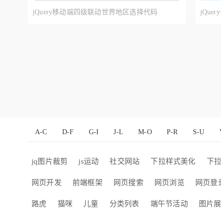
jQuery移动端四级联动世界地区选择代码
jQu
A-C
D-F
G-I
J-L
M-O
P-R
S-U
jq图片裁剪
js运动
社交网站
下拉样式美化
下
网页开发
前端框架
网页搜索
网页浏览
网页登
路虎
猫咪
儿童
分类列表
端午节活动
图片