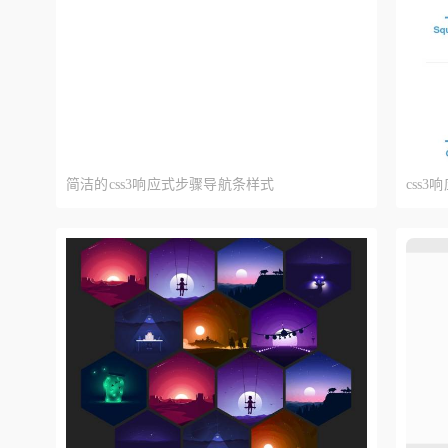
简洁的css3响应式步骤导航条样式
css