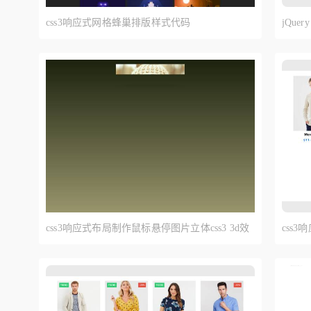
css3响应式网格蜂巢排版样式代码
jQue
css3响应式布局制作鼠标悬停图片立体css3 3d效
css
果