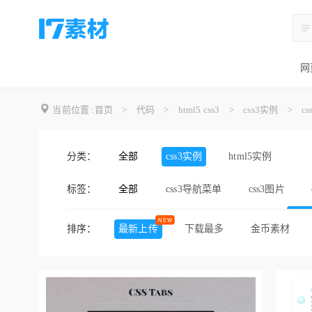
网
当前位置 :
首页
>
代码
>
html5 css3
>
css3实例
>
c
分类：
全部
css3实例
html5实例
标签：
全部
css3导航菜单
css3图片
css3投影
css3阴影
css
排序：
最新上传
下载最多
金币素材
css3 animation
css3发光
css3登陆界面
css3文字
弹跳效果
流星效果
烟