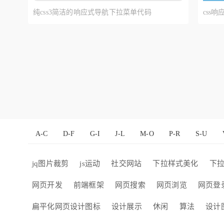
纯css3简洁的响应式导航下拉菜单代码
css
A-C
D-F
G-I
J-L
M-O
P-R
S-U
jq图片裁剪
js运动
社交网站
下拉样式美化
下
网页开发
前端框架
网页搜索
网页浏览
网页登
扁平化网页设计图标
设计展示
休闲
算法
设计