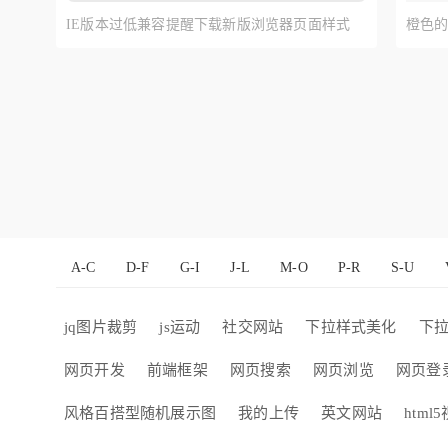
IE版本过低兼容提醒下载新版浏览器页面样式
橙色的
A-C
D-F
G-I
J-L
M-O
P-R
S-U
jq图片裁剪
js运动
社交网站
下拉样式美化
下
网页开发
前端框架
网页搜索
网页浏览
网页登
风格百搭型随机展示图
我的上传
英文网站
html