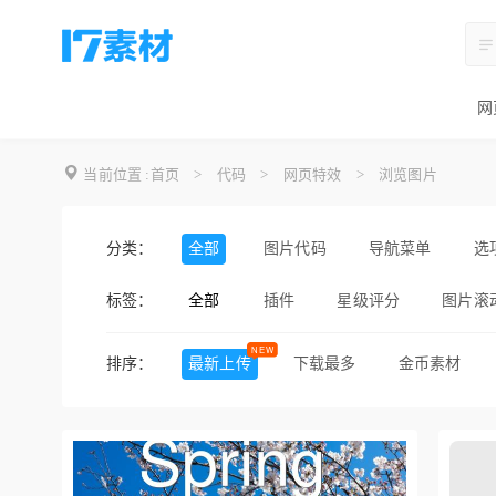
网
当前位置 :
首页
>
代码
>
网页特效
>
浏览图片
分类：
全部
图片代码
导航菜单
选
标签：
全部
插件
星级评分
图片滚
滚动条
进度条
日期
排序：
最新上传
下载最多
金币素材
鼠标滚动
手机
酷炫
过渡动画