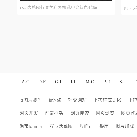
css3表格隔行变色和表格选中变颜色代码
jqu
A-C
D-F
G-I
J-L
M-O
P-R
S-U
jq图片裁剪
js运动
社交网站
下拉样式美化
下
网页开发
前端框架
网页搜索
网页浏览
网页登
淘宝banner
双12活动图
界面ui
餐厅
图片加载