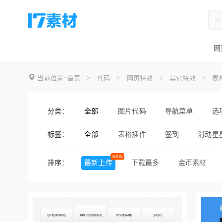
网
当前位置 :
首页
>
代码
>
网页特效
>
其它特效
>
表
分类：
全部
图片代码
导航菜单
选
标签：
全部
表格插件
签到
滑动星
投票
分享
分页
排序：
最新上传
下载最多
金币素材
qq空间
浏览器
分页插
进度条插件
滚动条插件
点赞
雪花
打印