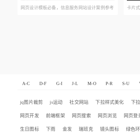
网页设计模板必备，信息服务网站设计案例参考
卡片
A-C
D-F
G-I
J-L
M-O
P-R
S-U
jq图片裁剪
js运动
社交网站
下拉样式美化
下
网页开发
前端框架
网页搜索
网页浏览
网页登
生日图标
下雨
金发
瑞班克
镜头图标
绿色