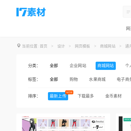
网
当前位置 :
首页
>
设计
>
网页模板
>
商城网站
>
通
分类：
全部
企业网站
商城网站
个
标签：
全部
购物
水果商城
电子商
手机商城
仿小米商城
排序：
最新上传
下载最多
金币素材