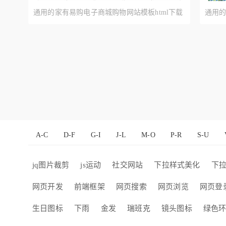
通用的家有易购电子商城购物网站模板html下载
通用的
A-C
D-F
G-I
J-L
M-O
P-R
S-U
jq图片裁剪
js运动
社交网站
下拉样式美化
下
网页开发
前端框架
网页搜索
网页浏览
网页登
生日图标
下雨
金发
瑞班克
镜头图标
绿色