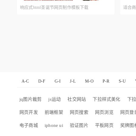
响应式html圣诞节网页制作模板下载
适合
A-C
D-F
G-I
J-L
M-O
P-R
S-U
jq图片裁剪
js运动
社交网站
下拉样式美化
下
网页开发
前端框架
网页搜索
网页浏览
网页登
电子商城
iphone ui
验证图片
平板网页
奖牌图