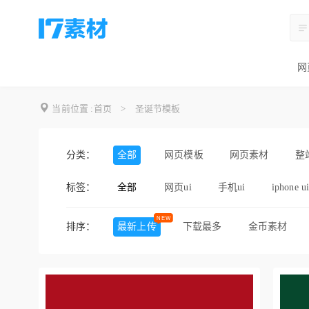
网
当前位置 :
首页
>
圣诞节模板
分类：
全部
网页模板
网页素材
整
标签：
全部
网页ui
手机ui
iphone u
排序：
最新上传
下载最多
金币素材