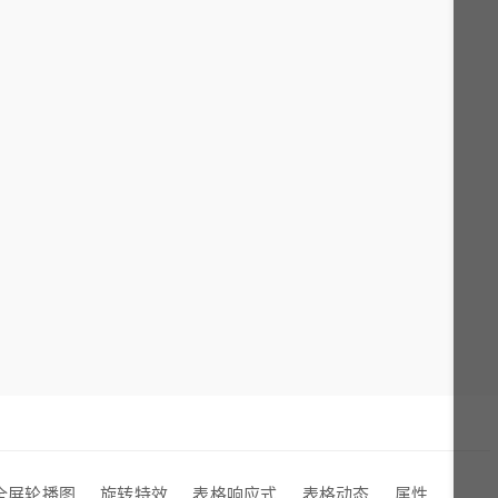
全屏轮播图
旋转特效
表格响应式
表格动态
属性