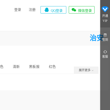


登录
注册
QQ登录
微信登录
开通
VIP
治安
签到
客服
色
清新
黑板报
红色
展开更多
黑色
时尚
精美
创意