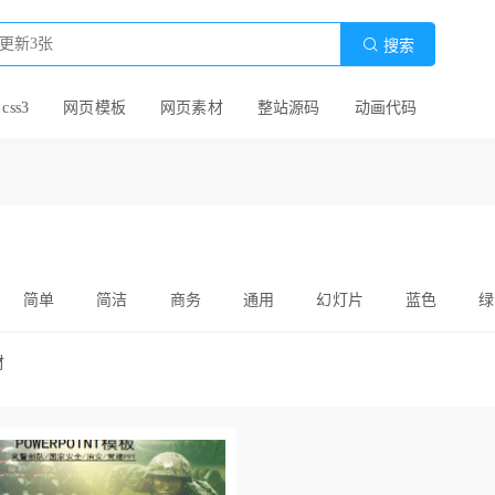

搜索
 css3
网页模板
网页素材
整站源码
动画代码
简单
简洁
商务
通用
幻灯片
蓝色
绿
商城
办公
商业
扁平化
实用
个人简历
材
酷炫
漫画
可爱