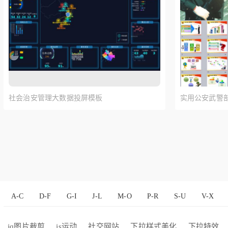
社会治安管理大数据投屏模板
实用公安武警部
A-C
D-F
G-I
J-L
M-O
P-R
S-U
V-X
jq图片裁剪
js运动
社交网站
下拉样式美化
下拉特效