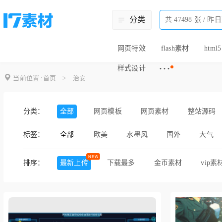
分类
网页特效
flash素材
html5
···
样式设计
当前位置 :
首页
>
治安
分类：
全部
网页模板
网页素材
整站源码
标签：
全部
欧美
水墨风
国外
大气
橙色
淘宝
天猫
营销
排序：
最新上传
下载最多
金币素材
vip素
购物
卡通
太空
中国风