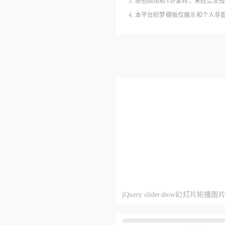
3. 原创商用和VIP素材，未经
4. 本平台织梦模板仅展示和个人
jQuery slidershow幻灯片轮
灯片轮播代码