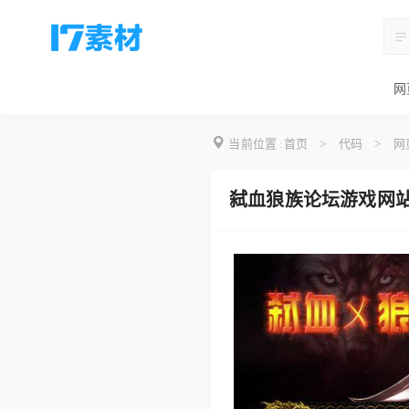
网
当前位置 :
首页
>
代码
>
网
弑血狼族论坛游戏网站