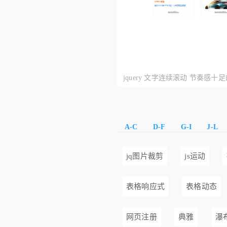
jquery 文字连续滚动 节奏感
图片展示与文字内容特效展示
A-C
D-F
G-I
J-L
jq图片裁剪
js运动
表格响应式
表格动态
网页注册
典雅
瀑