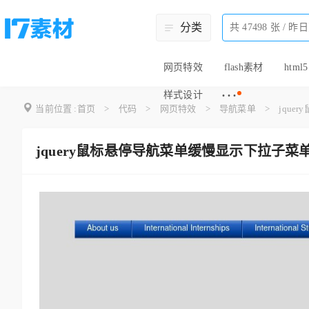
分类
网页特效
flash素材
html5
···
样式设计
当前位置 :
首页
>
代码
>
网页特效
>
导航菜单
>
jqu
jquery鼠标悬停导航菜单缓慢显示下拉子菜