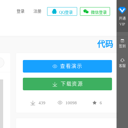


登录
注册
QQ登录
微信登录
开通
VIP
代码
签到
查看演示
客服
下载资源
439
10098
6