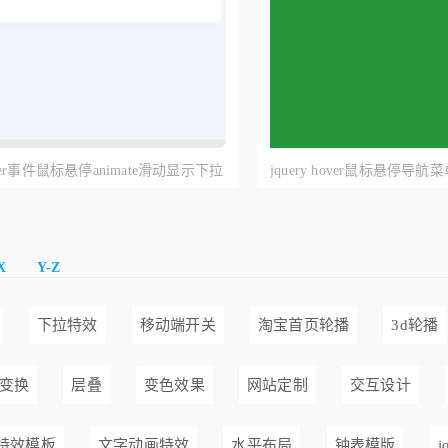
hover事件鼠标悬停animate滑动显示下拉
jquery hover鼠标悬停
菜单
拉菜单
X
Y-Z
下拉特效
移动端开关
淘宝首页轮播
3d轮播
变换
层叠
变色效果
网站定制
交互设计
特效模板
文字动画特效
水平布局
钟表模版
j