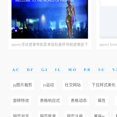
jquery浮动遮罩导航菜单鼠标悬停导航遮罩层下
jquery 
拉菜单效果代码
文字导航
A-C
D-F
G-I
J-L
M-O
P-R
S-U
V-
jq图片裁剪
js运动
社交网站
下拉样式美化
旋转特效
表格响应式
表格动态
属性
网页浏览
网页登录
网页注册
兼容ie