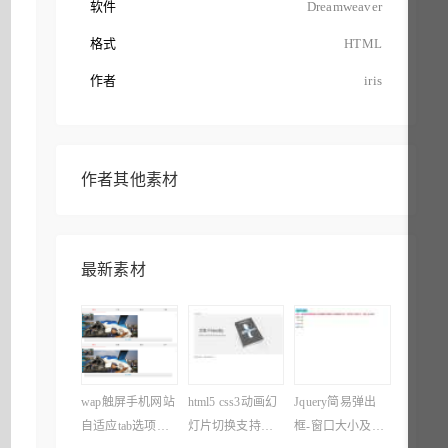
软件
Dreamweaver
格式
HTML
作者
iris
作者其他素材
最新素材
wap触屏手机网站
html5 css3动画幻
Jquery简易弹出
自适应tab选项卡
灯片切换支持触
框-窗口大小及滚