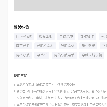
相关标签
jquery特效
缓慢出现
导航菜单
导航插件
树
城市导航
导航栏素材
导航素材
悬停效果
下
网格导航
菜单栏
网站导航菜单
穿越火线导航
使用声明
1. 本站所有素材（未指定商用），仅限学习交流。
2. 会员在本站下载的原创商用和VIP素材后，只拥有使用权，著作权归原
3. 原创商用和VIP素材，未经合法授权，请勿用于商业用途，会员不
4. 本平台织梦模板仅展示和个人非盈利用途，织梦系统商业用途请预先