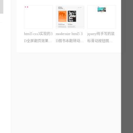
菜单切换
屏手机网页幻灯
动条滚动均水平
片切换效果
垂直居中
html5 css3实现的3
modernizr html5 3
jquery纯手写的鼠
D全屏翻页效果代
D图书本翻转动画
标滑动按钮图片
码
预览效果代码
切换效果代码