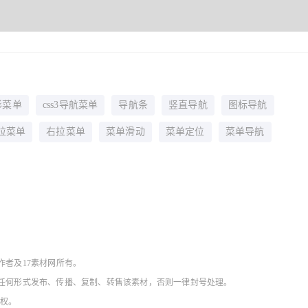
形菜单
css3导航菜单
导航条
竖直导航
图标导航
拉菜单
右拉菜单
菜单滑动
菜单定位
菜单导航
作者及17素材网所有。
得以任何形式发布、传播、复制、转售该素材，否则一律封号处理。
授权。