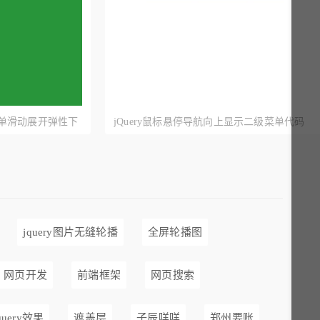
导航菜单滑动展开弹性下
jQuery鼠标悬停导航向上显示二级菜单代码
jquery图片无缝轮播
全屏轮播图
网页开发
前端框架
网页搜索
query效果
遮盖层
子辰咩咩
郑州要账