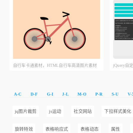
自行车卡通素材，HTML自行车高清图片素材
jQuer
A-C
D-F
G-I
J-L
M-O
P-R
S-U
V-
jq图片裁剪
js运动
社交网站
下拉样式美化
旋转特效
表格响应式
表格动态
属性