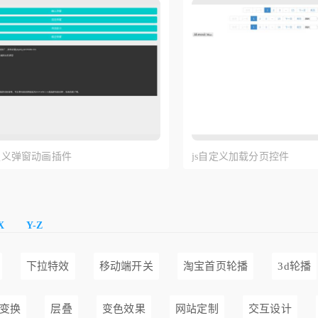
y自定义弹窗动画插件
js自定义加载分页控件
X
Y-Z
下拉特效
移动端开关
淘宝首页轮播
3d轮播
变换
层叠
变色效果
网站定制
交互设计