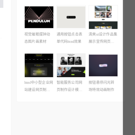
视觉催眠摆钟动
通用按钮点击表
清爽ui设计作品集
态图片画素材
单代码html效果
展示宣传网页制
作代码模板
html中小型企业网
智能服务公司网
按钮悬停闪光转
站建设网页制作
页制作设计模板
场特效动画制作
模板
必备