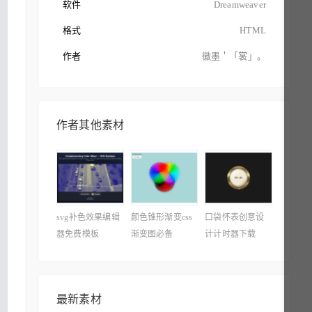
软件
Dreamweaver
格式
HTML
作者
徽墨＇「裳」。
作者其他素材
svg补色效果编辑
颜色锥形渐变css
口袋怀表创意设
器免费模板
渐变图必备
计计时器下载
最新素材