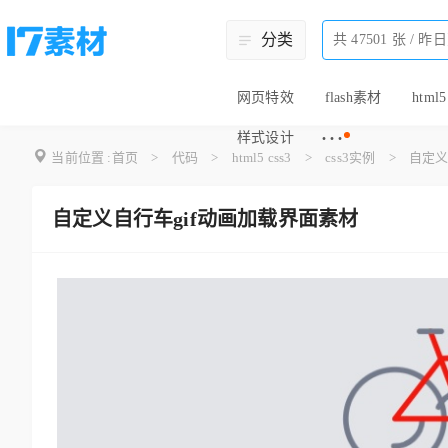
分类
网页特效
flash素材
html5
···
样式设计
当前位置 :
首页
>
代码
>
html5 css3
>
css3实例
>
自定义
自定义自行车gif动画加载界面素材