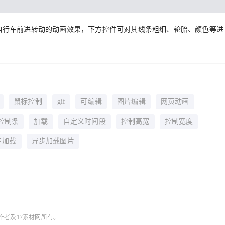
了自行车前进转动的动画效果，下方控件可对其线条粗细、轮胎、颜色等进
鼠标控制
gif
可编辑
图片编辑
网页动画
控制条
加载
自定义时间段
控制高宽
控制宽度
步加载
异步加载图片
作者及17素材网所有。