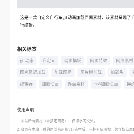
这是一款自定义自行车gif动画加载界面素材，该素材呈现
行编辑。
相关标签
gif动态
自定义
网页模板
网页特效
网页素材
图片延迟加载
加载图标
图片懒加载
加载条
编辑器
加载动画
界面素材
css3加载动画
异
使用声明
1. 本站所有素材（未指定商用），仅限学习交流。
2. 会员在本站下载的原创商用和VIP素材后，只拥有使用权，著作权归原