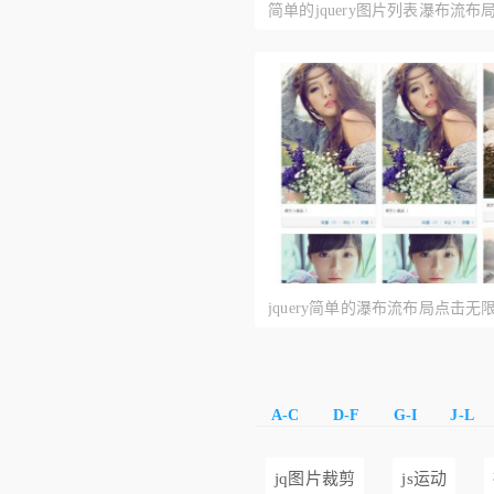
简单的jquery图片列表瀑布流布
限加载功能)
jquery简单的瀑布流布局点击
A-C
D-F
G-I
J-L
jq图片裁剪
js运动