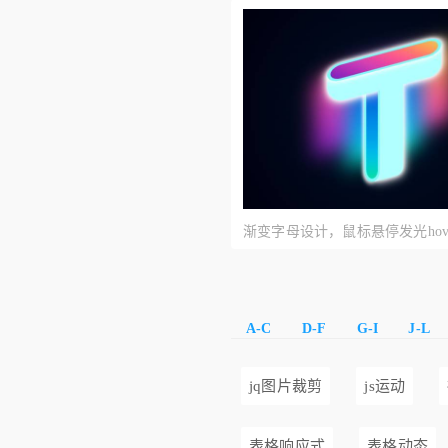
板
渐变字母设计，鼠标悬停发光hov
A-C
D-F
G-I
J-L
jq图片裁剪
js运动
表格响应式
表格动态