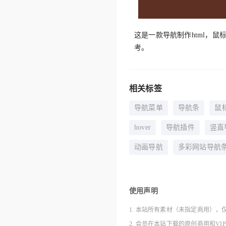
这是一款导航制作html，
考。
相关标签
导航菜单
导航条
鼠
hover
导航插件
竖直
动画导航
多彩网站导航
使用声明
1. 本站所有素材（未指定商用），
2. 会员在本站下载的原创商用和V