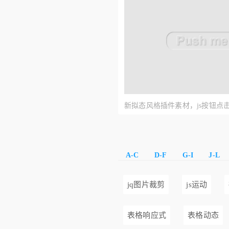
新拟态风格插件素材，js按钮点
A-C
D-F
G-I
J-L
jq图片裁剪
js运动
表格响应式
表格动态