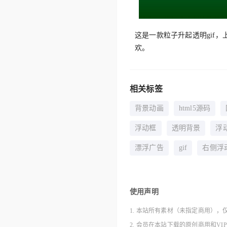
这是一款粒子升起透明gif
欢。
相关标签
背景动画
html5源码
浮动框
透明背景
浮
漂浮广告
gif
右侧浮
使用声明
1. 本站所有素材（未指定商用），
2. 会员在本站下载的原创商用和V