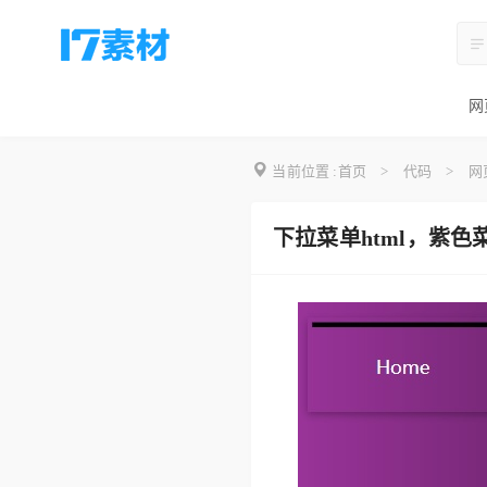
网
当前位置 :
首页
>
代码
>
网
下拉菜单html，紫