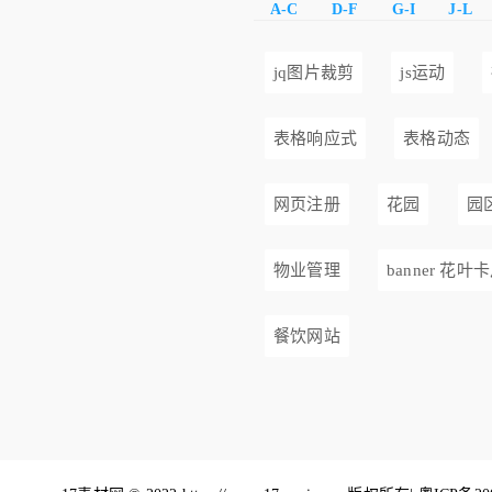
A-C
D-F
G-I
J-L
jq图片裁剪
js运动
表格响应式
表格动态
网页注册
花园
园
物业管理
banner 花叶
餐饮网站