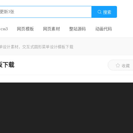

搜索
 css3
网页模板
网页素材
整站源码
动画代码
单设计素材，交互式圆形菜单设计模板下载
板下载
收藏