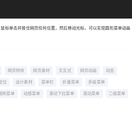
，鼠标单击并按住网页任何位置，然后移动光标，可以实现圆形菜单动画
网页特效
网页素材
交互式
网页动画
动态
定位
设计素材
菜单栏
折叠菜单
多级菜单
翻转菜单
动感菜单
滚动下拉菜单
滚动菜单
二级菜单