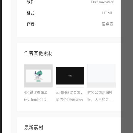
软件
Dreamweaver
格式
HTML
作者
伍点壹
作者其他素材
404错误页面源
css404错误页面，
财务公司网站模
码，html404页面
简洁404页面源码
板，大气的金融
代码
投资网站模板
最新素材