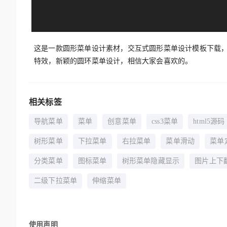
这是一款圆形菜单设计素材，交互式圆形菜单设计模板下载
特效，新颖的圆环菜单设计，相信大家会喜欢的。
相关标签
导航菜单
菜单
创意菜单
css3菜单
html5源码
树形菜单
下拉菜单
右拉菜单
菜单滑动
菜单
分类菜单
图标菜单
树形菜单隐藏显示
图片上下
二级下拉菜单
伸缩菜单
使用声明