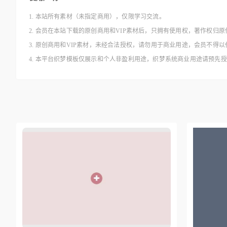
1. 本站所有素材（未指定商用），仅限学习交流。
2. 会员在本站下载的原创商用和VIP素材后，只拥有使用权，著作权归原
3. 原创商用和VIP素材，未经合法授权，请勿用于商业用途，会员不
4. 本平台织梦模板仅展示和个人非盈利用途，织梦系统商业用途请预先