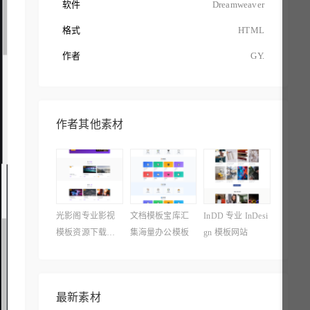
软件
Dreamweaver
格式
HTML
作者
GY.
作者其他素材
光影阁专业影视
文档模板宝库汇
InDD 专业 InDesi
模板资源下载平
集海量办公模板
gn 模板网站
台
最新素材