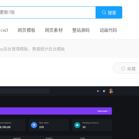

搜索
 css3
网页模板
网页素材
整站源码
动画代码
strap后台管理模板，数据统计后台模板
收藏