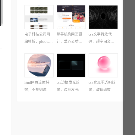
电子科技公司网
慈善机构网页设
css文字特效代
站模板，pbootcms
计，爱心公益网
码，超空间文字
网站模板源码
站模板
特效素材
html网页流体特
css边框发光效
css实现半透明效
效，不规则流体
果，边框发光动
果，玻璃球效果
动画素材
画阴影
特效