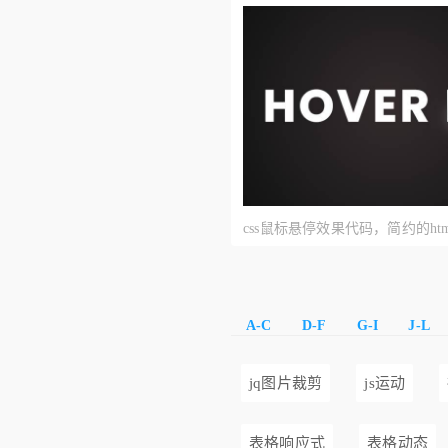
css鼠标悬停效果代码，简约的ht
画
A-C
D-F
G-I
J-L
jq图片裁剪
js运动
表格响应式
表格动态