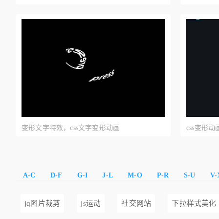
变形文字特效，css文字变形动画
css变形
A-C
D-F
G-I
J-L
M-O
P-R
S-U
V-
jq图片裁剪
js运动
社交网站
下拉样式美化