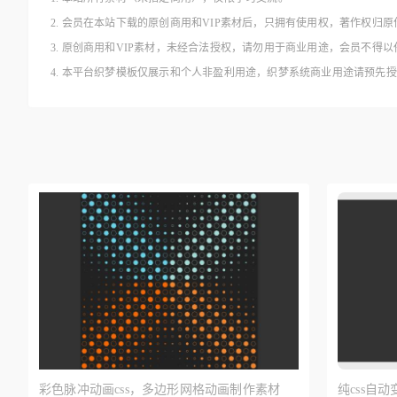
2. 会员在本站下载的原创商用和VIP素材后，只拥有使用权，著作权归原
3. 原创商用和VIP素材，未经合法授权，请勿用于商业用途，会员不
4. 本平台织梦模板仅展示和个人非盈利用途，织梦系统商业用途请预先
彩色脉冲动画css，多边形网格动画制作素材
纯css自