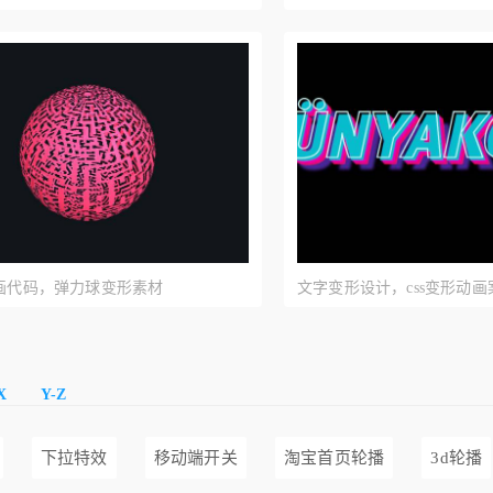
动画代码，弹力球变形素材
文字变形设计，css变形动画
X
Y-Z
下拉特效
移动端开关
淘宝首页轮播
3d轮播