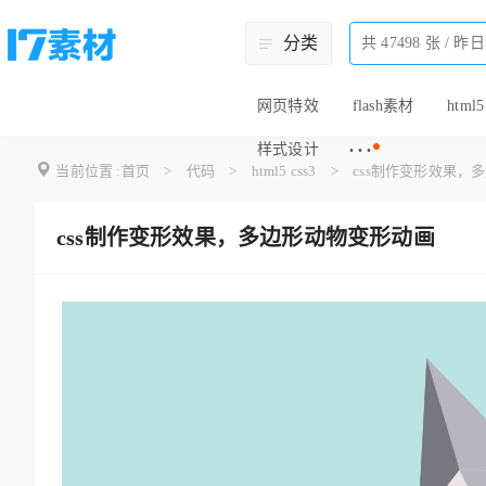
分类
网页特效
flash素材
html5
···
样式设计
当前位置 :
首页
>
代码
>
html5 css3
>
css制作变形效果，
css制作变形效果，多边形动物变形动画